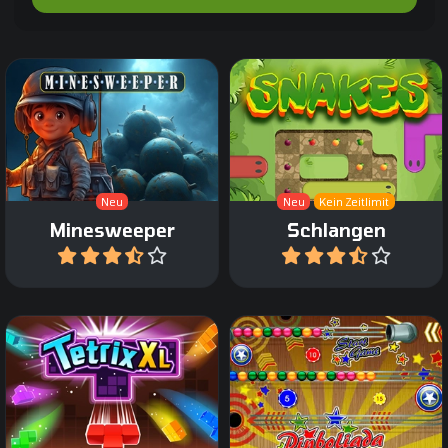
Sorge dafür, dass die
Jeder neue Level in diesem
Schlange den gesamten
klassischen Spiel wird
Pfad abdeckt, ohne sich
schwieriger.
selbst zu blockieren.
Neu
Neu
Kein Zeitlimit
Minesweeper
Schlangen
Spiele
Spiele
Ein extra großes Tetris-
Eine Kombination aus
Spiel.
Pinball und Zuma.