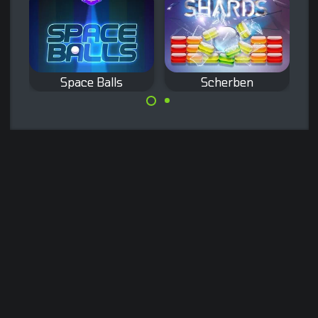
Space Balls
Scherben
Ein buntes
Zerbrich alle
Breakout und
nummerierten
Arkanoid Spiel.
Steine, indem du
Bälle auf sie
schießt.