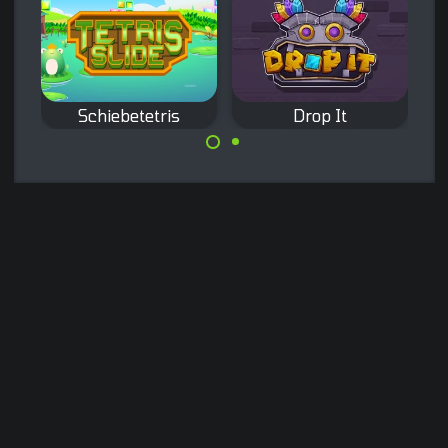
Schiebetetris
Drop It
Entspannendes
Klassisches
Blockschiebespiel.
Tetrisspiel mit
einem Dreh: Du
bewegst nur die
Steine unten.
Made with
by
NeonGames
© 2026