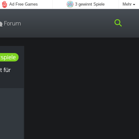
Ad Free Games
3 gewinnt Spiele
Mehr
Forum
spiele
 für