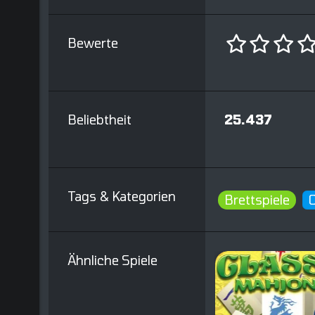
Bewerte
Beliebtheit
25.437
Tags & Kategorien
Brettspiele
C
Ähnliche Spiele