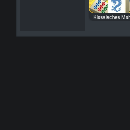
adders
All Fives Domino
Klassisches Ma
Spiele ein klassi
che
Ein klassisches
Mahjong Spiel
dders
Dominospiel: All Fives
Domino.