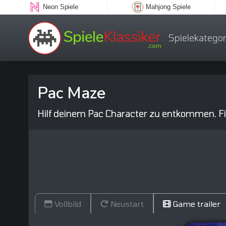
Neon Spiele
Mahjong Spiele
Spielekategor
Pac Maze
Hilf deinem Pac Character zu entkommen. Fi
Vollbild
Neustart
Game trailer