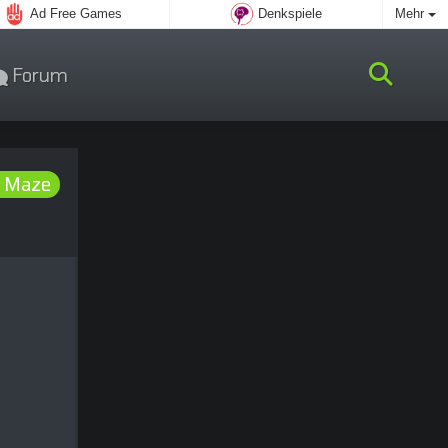
Ad Free Games
Denkspiele
Mehr
Forum
 Maze