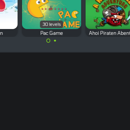
30 levels
n
Pac Game
Ahoi Piraten Aben
Sammle im Labyri
 zum
Spiele ein klassisches
alle Münzen.
 die
Pacman Labyrinth mit
e.
30 Leveln.