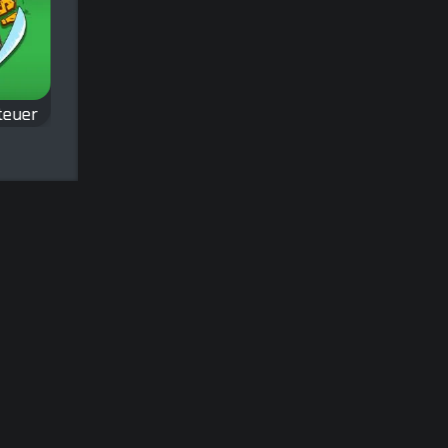
Winter
teuer
Tapman
Schneemann
Ein Allzeit-Klassiker.
nth
Pacman wurde zu
Schneemann: Iss d
gelben Punkte.