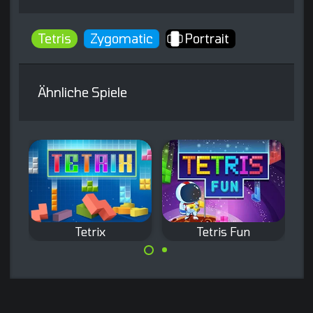
Tetris
Zygomatic
Portrait
Ähnliche Spiele
Tetrix
Tetris Fun
Der Tetris-
Entferne
Klassiker.
vorhandene
Steine durch