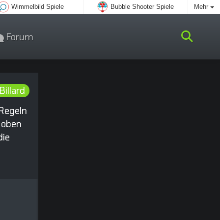
Wimmelbild Spiele
Bubble Shooter Spiele
Mehr
Forum
Billard
Regeln
d oben
die