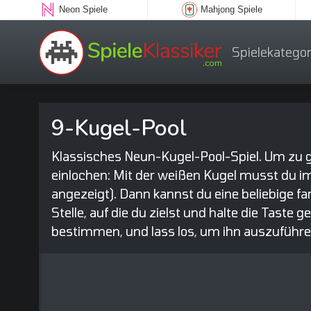
Neon Spiele
Mahjong Spiele
Spielekategor
9-Kugel-Pool
Klassisches Neun-Kugel-Pool-Spiel. Um zu
einlochen: Mit der weißen Kugel musst du im
angezeigt). Dann kannst du eine beliebige fa
Stelle, auf die du zielst und halte die Taste
bestimmen, und lass los, um ihn auszuführe