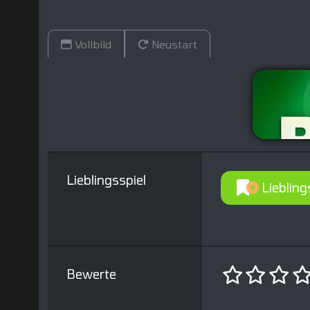
Vollbild
Neustart
Lieblingsspiel
Liebling
Bewerte