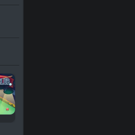
Kein Zeitlimit
2048 Billards
Billard Turnier