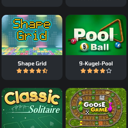
Schiebe Figuren und
Klassisches Neun-Kugel-
entferne Gruppen.
Pool-Spiel.
Shape Grid
9-Kugel-Pool
Spiele
Spiele
Klassisches Klondike
Das klassische Brettspiel:
Solitär.
Das Gänsespiel.