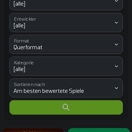
Entwickler
Format
Kategorie
Sortieren nach