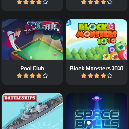
Versenke für einen
Highscore in 90 Sekunden
Ein klassisches 1010 Spiel
soviele Kugeln wie
mit Block Monstern.
möglich.
Pool Club
Block Monsters 1010
Spiele
Spiele
Zerbrich alle
Das klassische Schiffe
nummerierten Steine,
versenken.
indem du Bälle auf sie
schießt.