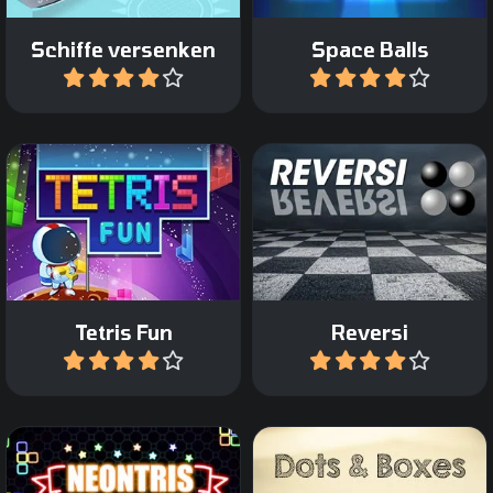
Schiffe versenken
Space Balls
Spiele
Spiele
Entferne vorhandene
Das klassische Othello
Steine durch Auffüllen der
Brettspiel.
Reihen.
Tetris Fun
Reversi
Spiele
Spiele
Klassisches Spiel für