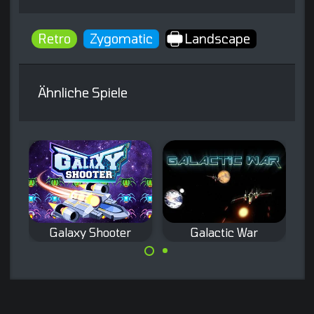
Retro
Zygomatic
Landscape
Ähnliche Spiele
Galaxy Shooter
Galactic War
Klassisches
Remake des
Weltraum
klassischen
Schießspiel.
Galaxian Arkade