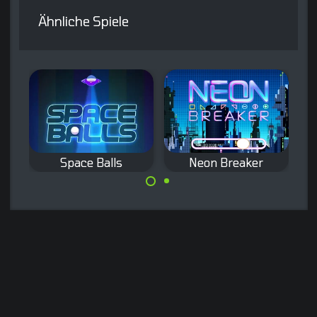
Ähnliche Spiele
Space Balls
Neon Breaker
Schieße die Steine
Zerbrich alle
ab, bevor sie den
nummerierten
unteren Rand
Steine, indem du
erreichen.
Bälle auf sie
schießt.