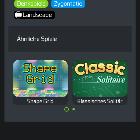
Denkspiele
Zygomatic
Landscape
Ähnliche Spiele
taire
Shape Grid
Klassisches Solitär
B
Klassisches
Schiebe Figuren
Klondike Solitär.
und entferne
Gruppen.