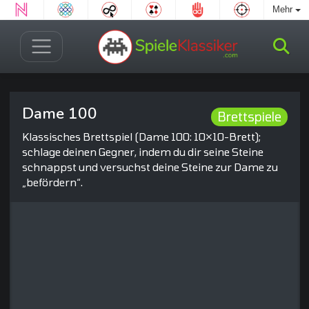
Mehr
Dame 100
Brettspiele
Klassisches Brettspiel (Dame 100: 10×10-Brett);
schlage deinen Gegner, indem du dir seine Steine
schnappst und versuchst deine Steine zur Dame zu
„befördern“.