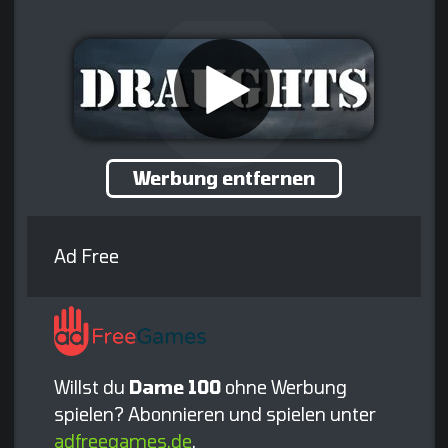
Werbung entfernen
Ad Free
Willst du
Dame 100
ohne Werbung
spielen? Abonnieren und spielen unter
adfreegames.de
.