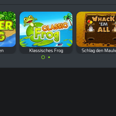
en
Klassisches Frog
Schlag den Maul
Das klassische
Remake des
Froschhüpfspiel.
klassischen Spiels,
.
dem du Maulwür
jagst.