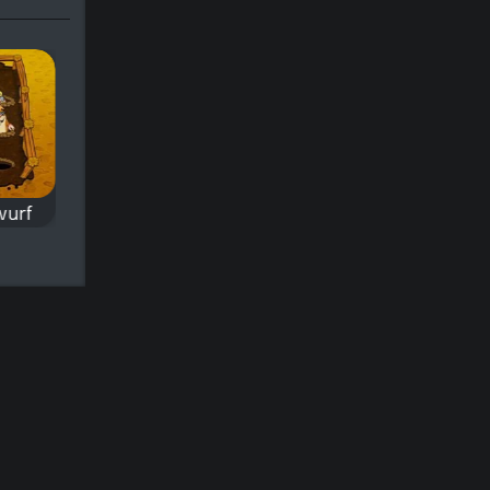
wurf
Galactic War
Froschhüpfen
Klassisches Weltraum
Remake des
Schießspiel.
klassischen
 in
Froschspiels.
fe