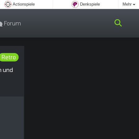
Actionspiele
Denkspiele
Mehr
Forum
Retro
n und