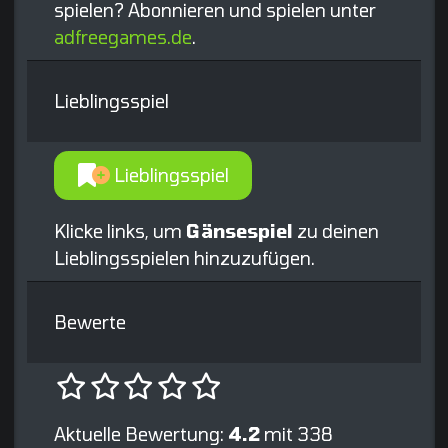
spielen? Abonnieren und spielen unter
adfreegames.de
.
Lieblingsspiel
Lieblingsspiel
Klicke links, um
Gänsespiel
zu deinen
Lieblingsspielen hinzuzufügen.
Bewerte
Aktuelle Bewertung:
4.2
mit 338