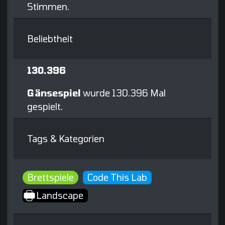
Stimmen.
Beliebtheit
130.396
Gänsespiel
wurde 130.396 Mal
gespielt.
Tags & Kategorien
Brettspiele
Code This Lab
Landscape