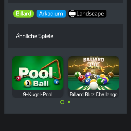
Billard
Arkadium
Landscape
Ähnliche Spiele
9-Kugel-Pool
Billard Blitz Challenge
Klassisches
Loche die Kugeln
Neun-Kugel-Pool-
so schnell wie
Spiel.
möglich ein.