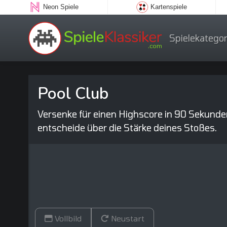
Neon Spiele
Kartenspiele
Spielekategor
Pool Club
Versenke für einen Highscore in 90 Sekunden
entscheide über die Stärke deines Stoßes.
Vollbild
Neustart