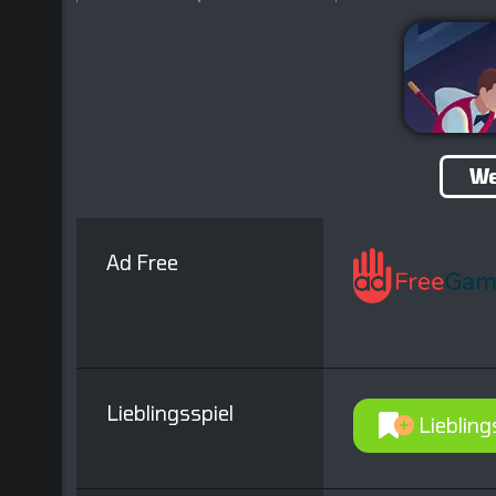
We
Ad Free
Lieblingsspiel
Liebling