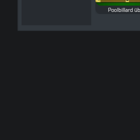
2048 Billards
Poolbillard üben
Schieße mit
Übe und trainiere
Billardkugeln in diesem
deine Pool- und
Merge-Spiel.
Billard-Fertigkeiten.