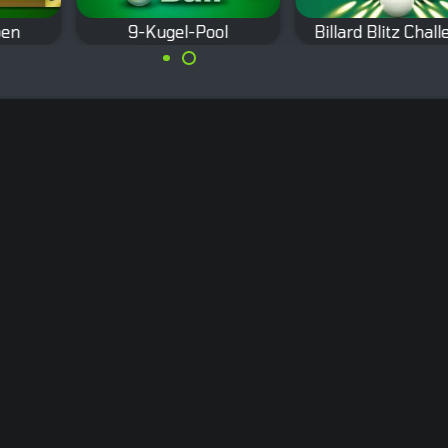
9-Kugel-Pool
Billard Blitz Challenge
Klassisches Neun-
Loche die Kugeln so
Kugel-Pool-Spiel.
schnell wie möglich
ein.