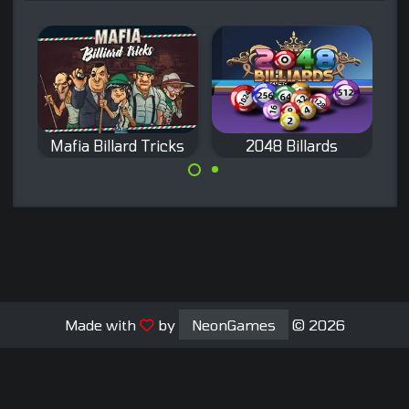
Mafia Billard Tricks
2048 Billards
Schieße mit
S
Meistere alle
Billardkugeln in
Billard Tricks und
diesem Merge-
S
werde Teil des
Spiel.
Mafia
Familiengeschäfts
.
Made with
by
NeonGames
© 2026