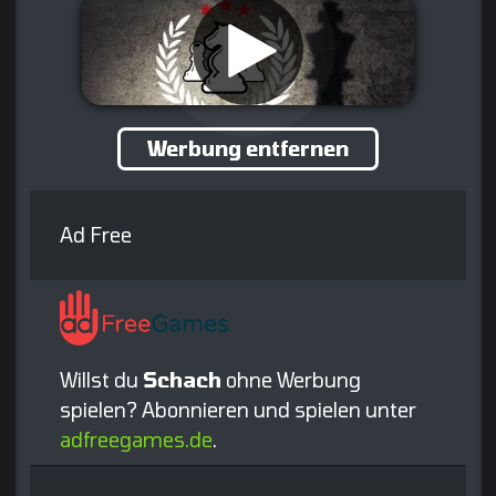
Werbung entfernen
Ad Free
Willst du
Schach
ohne Werbung
spielen? Abonnieren und spielen unter
adfreegames.de
.