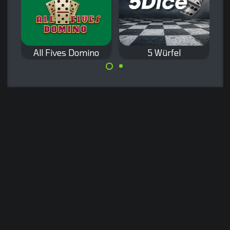
All Fives Domino
5 Würfel
Das klassische
Ein klassisches
Würfelspiel.
Dominospiel: All
Fives Domino.
Made with
by
NeonGames
© 2026