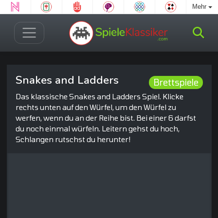
Mehr
Snakes and Ladders
Brettspiele
Das klassische Snakes and Ladders Spiel. Klicke
rechts unten auf den Würfel, um den Würfel zu
werfen, wenn du an der Reihe bist. Bei einer 6 darfst
du noch einmal würfeln. Leitern gehst du hoch,
Schlangen rutschst du herunter!