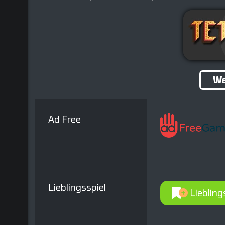
We
Ad Free
Lieblingsspiel
Liebling