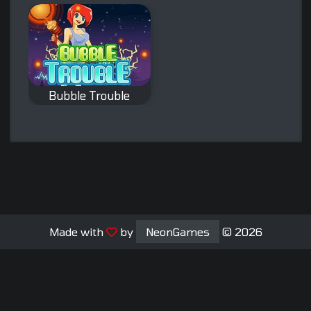
Bubble Trouble
Remake des
klassischen
Bubble Trouble
Spiels.
Made with
by
NeonGames
© 2026