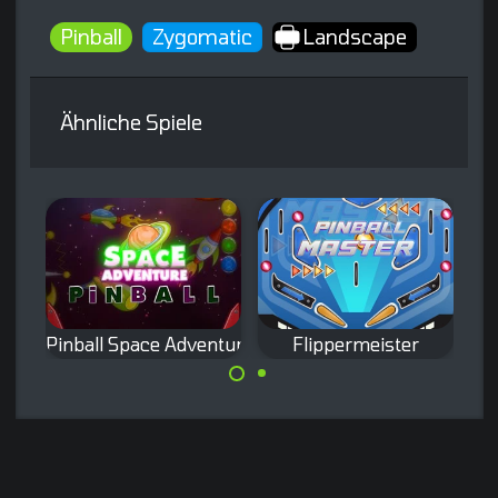
Pinball
Zygomatic
Landscape
Ähnliche Spiele
Pinball Space Adventure
Flippermeister
Versuche ein
Genieße das
Meister im Flipper
Weltraumabenteu
zu werden.
er in diesem
Flipper Spiel.