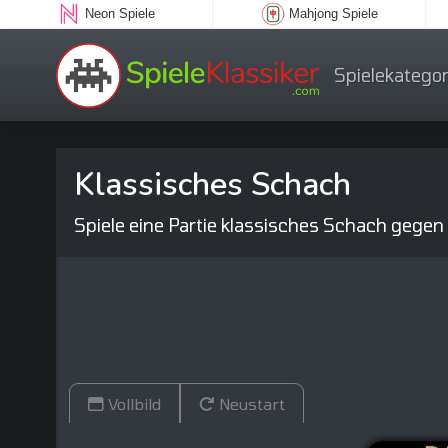
Neon Spiele
Mahjong Spiele
Spielekategor
Klassisches Schach
Spiele eine Partie klassisches Schach gege
Vollbild
Neustart