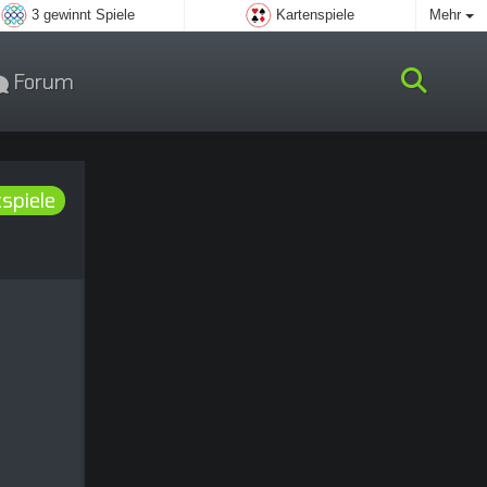
3 gewinnt Spiele
Kartenspiele
Mehr
Forum
spiele