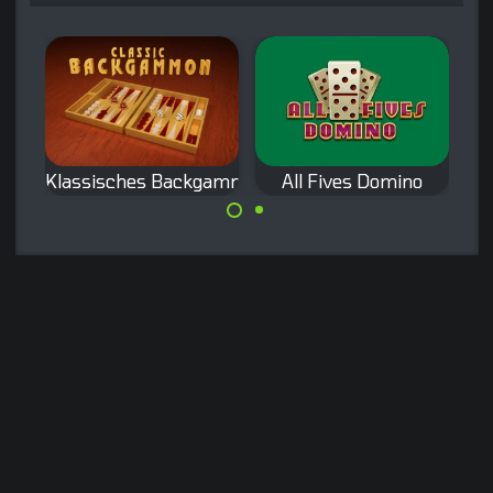
Klassisches Backgammon
All Fives Domino
Spiele das
Ein klassisches
klassische
Dominospiel: All
Backgammon.
Fives Domino.
Made with
by
NeonGames
© 2026