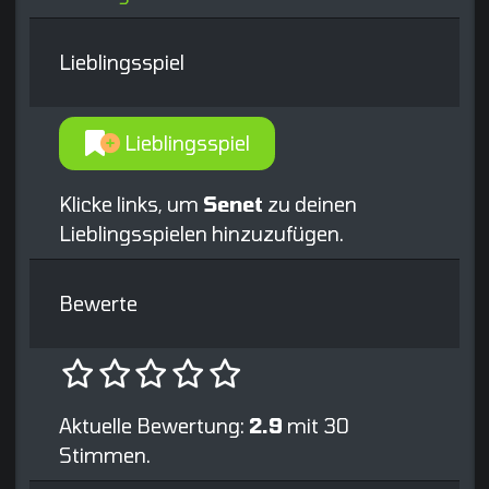
Lieblingsspiel
Lieblingsspiel
Klicke links, um
Senet
zu deinen
Lieblingsspielen hinzuzufügen.
Bewerte
Aktuelle Bewertung:
2.9
mit 30
Stimmen.