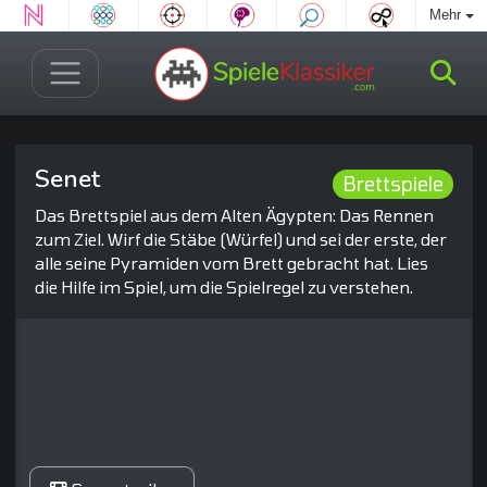
Mehr
Senet
Brettspiele
Das Brettspiel aus dem Alten Ägypten: Das Rennen
zum Ziel. Wirf die Stäbe (Würfel) und sei der erste, der
alle seine Pyramiden vom Brett gebracht hat. Lies
die Hilfe im Spiel, um die Spielregel zu verstehen.