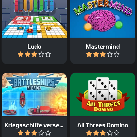
Ludo
Mastermind
Spiele
Spiele
Ein klassisches
Platziere deine Schiffe und
Dominospiel: All Threes
triff deinen Gegner.
Domino.
Kriegsschiffe versenken
All Threes Domino
Spiele
Spiele