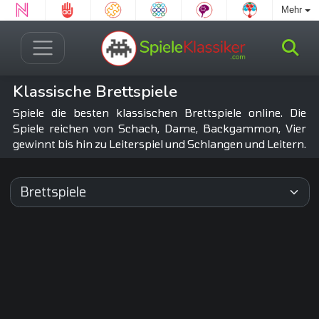
Mehr
Klassische Brettspiele
Spiele die besten klassischen Brettspiele online. Die
Spiele reichen von Schach, Dame, Backgammon, Vier
gewinnt bis hin zu Leiterspiel und Schlangen und Leitern.
Alle Klassische Brettspiele