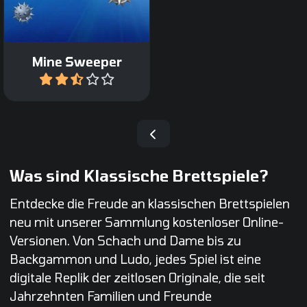
Spiele
Was sind Klassische Brettspiele?
Entdecke die Freude an klassischen Brettspielen
neu mit unserer Sammlung kostenloser Online-
Versionen. Von Schach und Dame bis zu
Backgammon und Ludo, jedes Spiel ist eine
digitale Replik der zeitlosen Originale, die seit
Jahrzehnten Familien und Freunde
zusammenbringen. Diese Spiele sind so gestaltet,
dass sie die taktische Tiefe und strategische
Komplexität ihrer physischen Pendants
nachahmen und bieten endlose Stunden geistiger