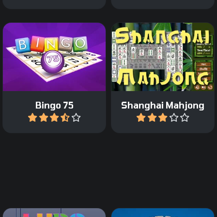
Versuche in diesem
Das klassische Mahjong
klassischen Bingo 75 Spiel
Solitaire Spiel.
zu gewinnen.
Bingo 75
Shanghai Mahjong
Spiele
Spiele
Ludo, der Vorläufer des
Klassisches Mastermind
klassichen Spiels Mensch
Spiel.
ärgere dich nicht.