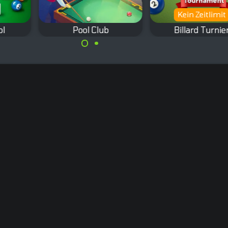
Kein Zeitlimit
ol
Pool Club
Billard Turnie
un-
Versenke für einen
Schieße in dies
el.
Highscore in 90
Bubbleshooter Spi
Sekunden soviele
Billardkugeln na
Kugeln wie möglich.
oben.