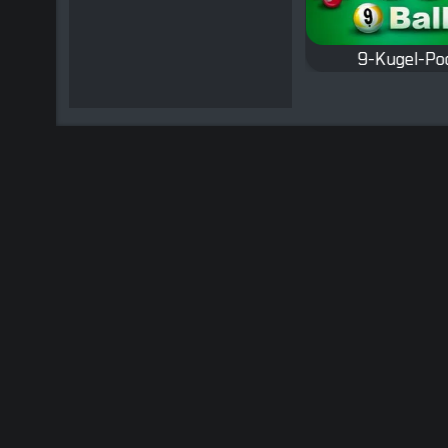
mit
nier
Snooker
9-Kugel-Po
Klassisches Snooker
Klassisches Ne
iesem
Spiel.
Kugel-Pool-Spi
 Spiel
 nach