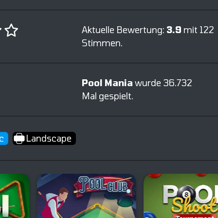
Aktuelle Bewertung:
3.9
mit 122
Stimmen.
Pool Mania
wurde 36.732
Mal gespielt.
c
Landscape