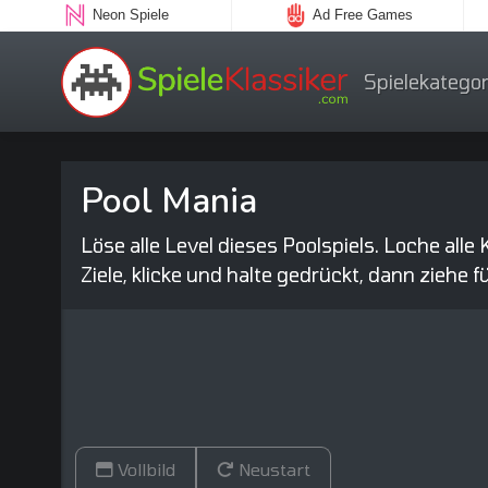
Neon Spiele
Ad Free Games
Spielekategor
Pool Mania
Löse alle Level dieses Poolspiels. Loche alle
Ziele, klicke und halte gedrückt, dann ziehe fü
Vollbild
Neustart